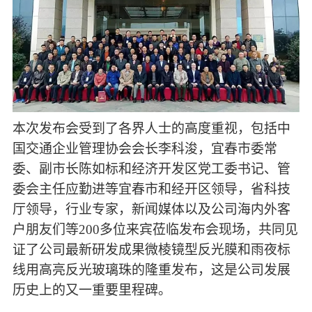
本次发布会受到了各界人士的高度重视，包括
中
国交通企业管理协会会长李科浚，宜春市委常
委、副市长陈如标和经济开发区党工委书记、管
委会主任应勤进等宜春市和经开区领导，省科技
厅领导，行业专家，新闻媒体以及公司海内外客
户朋友们等
200
多位来宾莅临发布会现场，
共同见
证了公司最新研发成果微棱镜
型
反光膜和
雨夜标
线用高亮反光玻璃珠
的隆重发布，这是
公司发展
历史上的又一重要里程碑。