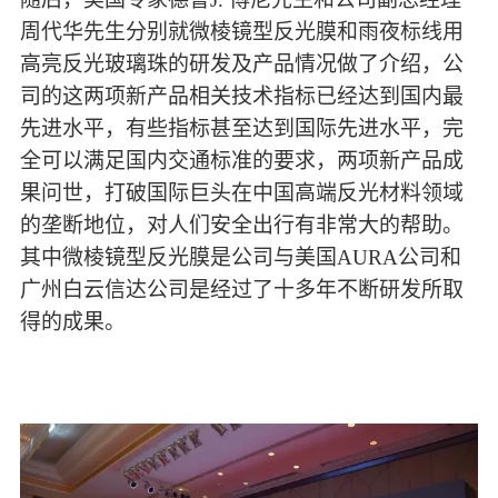
周代华先生
分别就
微棱镜
型
反光膜和
雨夜标线用
高亮反光玻璃珠
的研发及产品情况做了介绍，
公
司的这两项新产品相关技术指标已经达到国内最
先
进
水平，有些指标甚至达到国际先进水平，完
全可以满足国内交通标准的要求，两项新产品成
果问世，打破国际巨头在中国高端反光材料领域
的垄断地位，对人们安全出行有非常大的帮助。
其中
微棱镜
型
反光膜是
公司与美国
AURA公司和
广州白云信达
公司是经过了十多年不断研发所取
得的成果
。