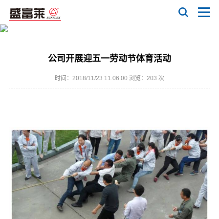
公司开展迎五一劳动节体育活动
时间：2018/11/23 11:06:00 浏览：
203 次