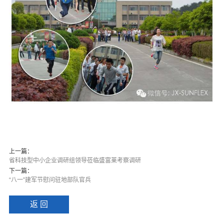
上一篇：
省科技型中小企业调研组领导莅临盛富莱考察调研
下一篇：
“八一”建军节慰问驻地部队官兵
返 回