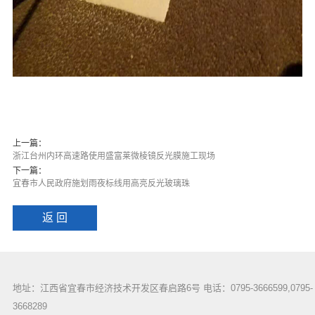
上一篇：
浙江台州内环高速路使用盛富莱微棱镜反光膜施工现场
下一篇：
宜春市人民政府施划雨夜标线用高亮反光玻璃珠
返 回
地址：江西省宜春市经济技术开发区春启路6号 电话：0795-3666599,0795-
3668289