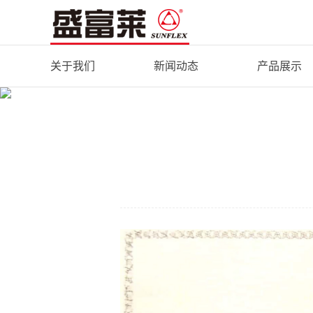
关于我们
新闻动态
产品展示